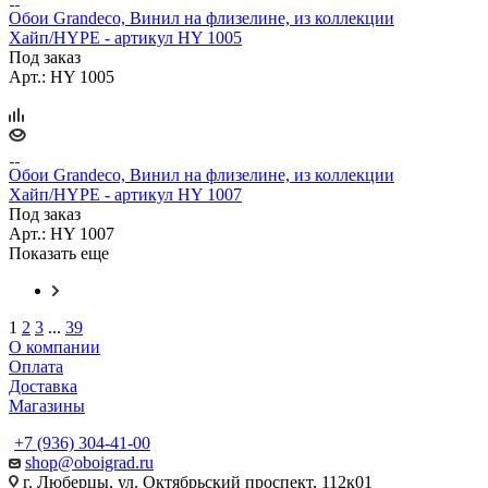
Обои Grandeco, Винил на флизелине, из коллекции
Хайп/HYPE - артикул HY 1005
Под заказ
Арт.: HY 1005
Обои Grandeco, Винил на флизелине, из коллекции
Хайп/HYPE - артикул HY 1007
Под заказ
Арт.: HY 1007
Показать еще
1
2
3
...
39
О компании
Оплата
Доставка
Магазины
+7 (936) 304-41-00
shop@oboigrad.ru
г. Люберцы, ул. Октябрьский проспект, 112к01