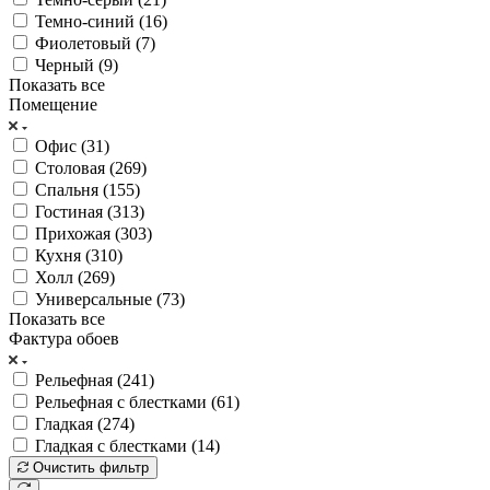
Темно-синий (
16
)
Фиолетовый (
7
)
Черный (
9
)
Показать все
Помещение
Офис (
31
)
Столовая (
269
)
Спальня (
155
)
Гостиная (
313
)
Прихожая (
303
)
Кухня (
310
)
Холл (
269
)
Универсальные (
73
)
Показать все
Фактура обоев
Рельефная (
241
)
Рельефная с блестками (
61
)
Гладкая (
274
)
Гладкая с блестками (
14
)
Очистить фильтр