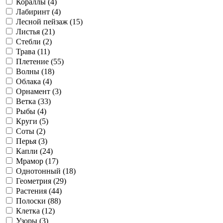
Кораллы (
4
)
Лабиринт (
4
)
Лесной пейзаж (
15
)
Листья (
21
)
Стебли (
2
)
Трава (
11
)
Плетение (
55
)
Волны (
18
)
Облака (
4
)
Орнамент (
3
)
Ветка (
33
)
Рыбы (
4
)
Круги (
5
)
Соты (
2
)
Перья (
3
)
Капли (
24
)
Мрамор (
17
)
Однотонный (
18
)
Геометрия (
29
)
Растения (
44
)
Полоски (
88
)
Клетка (
12
)
Узоры (
3
)