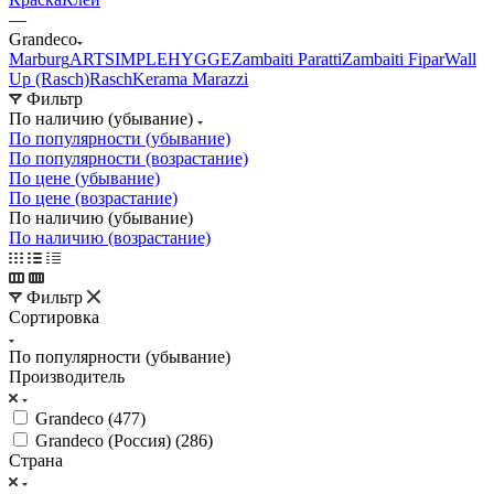
—
Grandeco
Marburg
ARTSIMPLE
HYGGE
Zambaiti Paratti
Zambaiti Fipar
Wall
Up (Rasch)
Rasch
Kerama Marazzi
Фильтр
По наличию (убывание)
По популярности (убывание)
По популярности (возрастание)
По цене (убывание)
По цене (возрастание)
По наличию (убывание)
По наличию (возрастание)
Фильтр
Сортировка
По популярности (убывание)
Производитель
Grandeco (
477
)
Grandeco (Россия) (
286
)
Страна