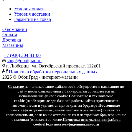
Условия оплаты
Условия доставки
Гарантия на товар
О компании
Оплата
Доставка
Магазины
+7 (936) 304-41-00
shop@oboigrad.ru
г. Люберцы, ул. Октябрьский проспект, 112к01
Политика обработки персональных данных
2026 © ОбоиГрад - интернет-магазин
ИП Бабенко Антон Александрович, ИНН: 503819647657,
Согласие
на использование файлов cookie
Осуществляя навигацию по
ОГРН: 318505000026504
сайту после ознакомления с баннером, вы соглашаетесь на
использование файлов cookie.
Сеансовые и технические
Найти
cookie
(необходимые для базовой работы сайта) применяются
автоматически и удаляются при закрытии браузера.
Постоянные
cookie
(функциональные, аналитические и рекламные) считаются
0
согласованными, если вы не отключили их в настройках браузера или не
отклонили (отозвали) согласие.
Политика использования файлов
0
cookie
Политика конфиденциальности