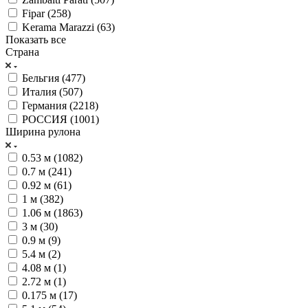
Fipar (
258
)
Kerama Marazzi (
63
)
Показать все
Страна
Бельгия (
477
)
Италия (
507
)
Германия (
2218
)
РОССИЯ (
1001
)
Ширина рулона
0.53 м (
1082
)
0.7 м (
241
)
0.92 м (
61
)
1 м (
382
)
1.06 м (
1863
)
3 м (
30
)
0.9 м (
9
)
5.4 м (
2
)
4.08 м (
1
)
2.72 м (
1
)
0.175 м (
17
)