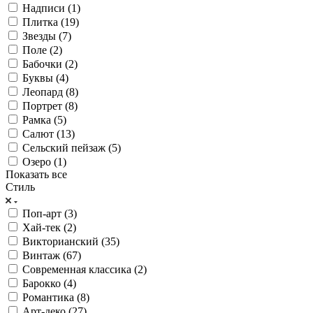
Надписи (
1
)
Плитка (
19
)
Звезды (
7
)
Поле (
2
)
Бабочки (
2
)
Буквы (
4
)
Леопард (
8
)
Портрет (
8
)
Рамка (
5
)
Салют (
13
)
Сельский пейзаж (
5
)
Озеро (
1
)
Показать все
Стиль
Поп-арт (
3
)
Хай-тек (
2
)
Викторианский (
35
)
Винтаж (
67
)
Современная классика (
2
)
Барокко (
4
)
Романтика (
8
)
Арт-деко (
27
)