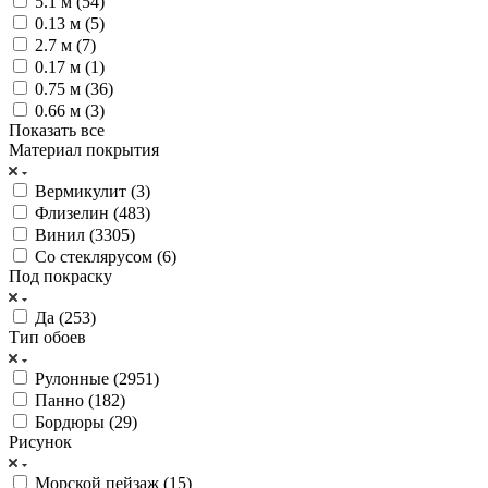
5.1 м (
54
)
0.13 м (
5
)
2.7 м (
7
)
0.17 м (
1
)
0.75 м (
36
)
0.66 м (
3
)
Показать все
Материал покрытия
Вермикулит (
3
)
Флизелин (
483
)
Винил (
3305
)
Со стеклярусом (
6
)
Под покраску
Да (
253
)
Тип обоев
Рулонные (
2951
)
Панно (
182
)
Бордюры (
29
)
Рисунок
Морской пейзаж (
15
)