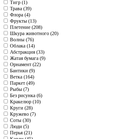
Тигр (
1
)
Трава (
39
)
Флора (
4
)
Фрукты (
13
)
Плетение (
208
)
Шкура животного (
20
)
Волны (
76
)
Облака (
14
)
Абстракция (
33
)
Жатая бумага (
9
)
Орнамент (
22
)
Бантики (
9
)
Ветка (
164
)
Паркет (
49
)
Рыбы (
7
)
Без рисунка (
6
)
Кракелюр (
10
)
Круги (
28
)
Кружево (
7
)
Соты (
30
)
Люди (
5
)
Перья (
21
)
Капли (
45
)