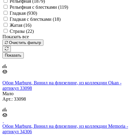
Рельефная (
1879
)
Рельефная с блестками (
119
)
Гладкая (
930
)
Гладкая с блестками (
18
)
Жатая (
16
)
Стразы (
22
)
Показать все
Очистить фильтр
Показать
Обои Marburg, Винил на флизелине, из коллекции Okan -
артикул 33098
Мало
Арт.: 33098
Обои Marburg, Винил на флизелине, из коллекции Memoria -
артикул 34306